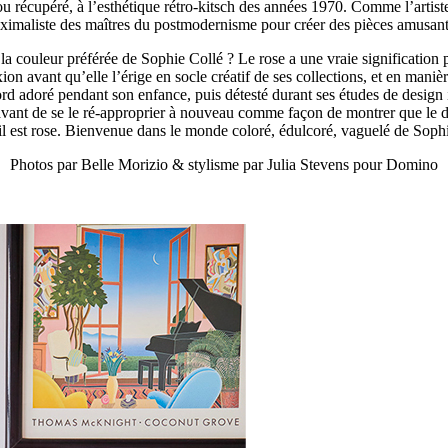
u récupéré, à l’esthétique rétro-kitsch des années 1970. Comme l’artiste
aximaliste des maîtres du postmodernisme pour créer des pièces amusant
la couleur préférée de Sophie Collé ? Le rose a une vraie signification po
ion avant qu’elle l’érige en socle créatif de ses collections, et en manièr
bord adoré pendant son enfance, puis détesté durant ses études de design 
avant de se le ré-approprier à nouveau comme façon de montrer que le de
l est rose. Bienvenue dans le monde coloré, édulcoré, vaguelé de Sophi
Photos par Belle Morizio
& s
tylisme par Julia Stevens pour Domino