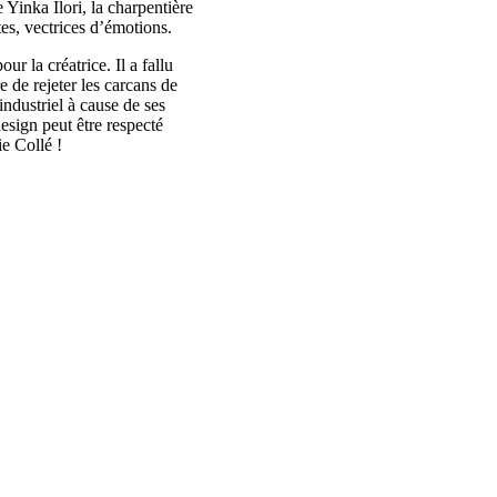
 Yinka Ilori, la charpentière
es, vectrices d’émotions.
ur la créatrice. Il a fallu
e de rejeter les carcans de
industriel à cause de ses
sign peut être respecté
e Collé !