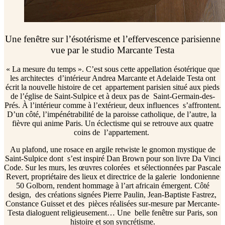
Une fenêtre sur l’ésotérisme et l’effervescence parisienne
vue par le studio Marcante Testa
« La mesure du temps ». C’est sous cette appellation ésotérique que
les architectes d’intérieur
Andrea Marcante et Adelaide Testa
ont
écrit la nouvelle histoire de cet appartement parisien situé aux pieds
de l’église de Saint-Sulpice et à deux pas de Saint-Germain-des-
Prés. À l’intérieur comme à l’extérieur, deux influences s’affrontent.
D’un côté, l’impénétrabilité de la paroisse catholique, de l’autre, la
fièvre qui anime Paris. Un éclectisme qui se retrouve aux quatre
coins de l’appartement.
Au plafond, une rosace en argile retwiste le gnomon mystique de
Saint-Sulpice dont s’est inspiré Dan Brown pour son livre Da Vinci
Code. Sur les murs, les œuvres colorées et sélectionnées par Pascale
Revert, propriétaire des lieux et directrice de la galerie londonienne
50 Golborn, rendent hommage à l’art africain émergent. Côté
design, des créations signées Pierre Paulin, Jean-Baptiste Fastrez,
Constance Guisset et des pièces réalisées sur-mesure par Mercante-
Testa dialoguent religieusement… Une belle fenêtre sur Paris, son
histoire et son syncrétisme.