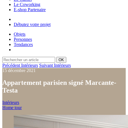
Le Coworking
E-shop Partenaire
Débutez votre projet
Objets
Personnes
Tendances
OK
Précédent Intérieurs
Suivant Intérieurs
15 décembre 2021
Appartement parisien signé Marcante-
Testa
Intérieurs
Home tour