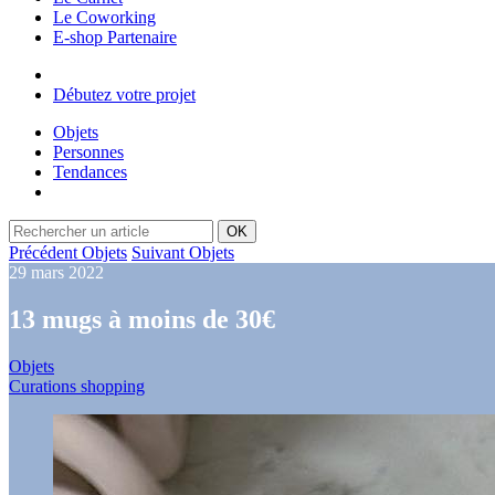
Le Coworking
E-shop Partenaire
Débutez votre projet
Objets
Personnes
Tendances
OK
Précédent Objets
Suivant Objets
29 mars 2022
13 mugs à moins de 30€
Objets
Curations shopping