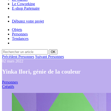
Le Coworking
E-shop Partenaire
Débutez votre projet
Objets
Personnes
Tendances
OK
Précédent Personnes
Suivant Personnes
02 mars 2022
Yinka Ilori, génie de la couleur
Personnes
Créatifs